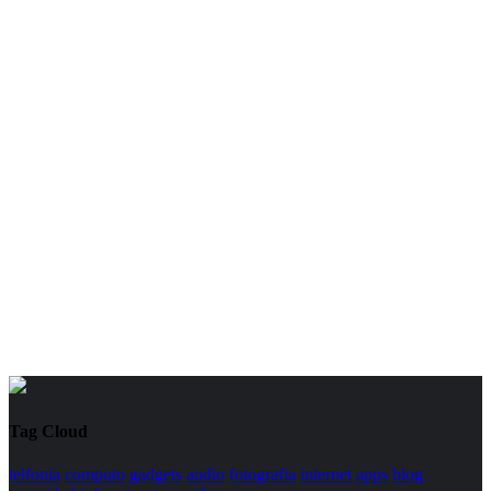
Tag Cloud
telfonia
computo
gadgets
audio
fotografia
internet
apps
blog