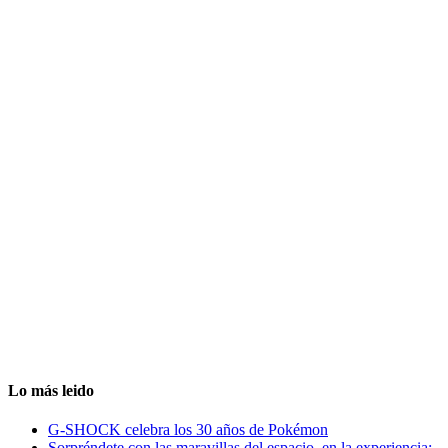
Lo más leido
G-SHOCK celebra los 30 años de Pokémon
Sorpréndete con las maravillas del espacio, en la experiencia: