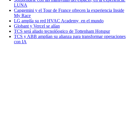
LUNA
Capgemini y el Tour de France ofrecen la experiencia Inside
My Race
LG amplía su red HVAC Academy en el mundo
Globant y Vercel se alían
TCS será aliado tecnolóogico de Tottenham Hotspur
TCS y ABB amplían su alianza para transformar operaciones
con IA