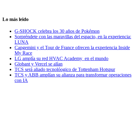
Lo más leido
G-SHOCK celebra los 30 años de Pokémon
Sorpréndete con las maravillas del espacio, en la experiencia:
LUNA
Capgemini y el Tour de France ofrecen la experiencia Inside
My Race
LG amplía su red HVAC Academy en el mundo
Globant y Vercel se alían
TCS será aliado tecnolóogico de Tottenham Hotspur
TCS y ABB amplían su alianza para transformar operaciones
con IA