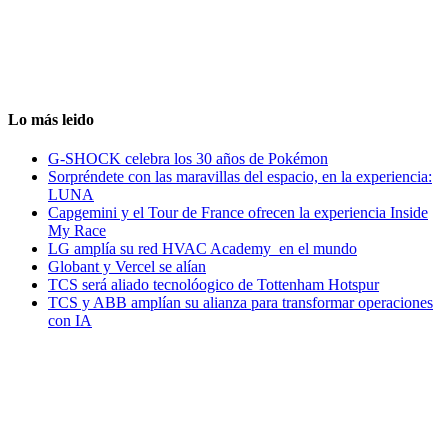
Lo más leido
G-SHOCK celebra los 30 años de Pokémon
Sorpréndete con las maravillas del espacio, en la experiencia:
LUNA
Capgemini y el Tour de France ofrecen la experiencia Inside
My Race
LG amplía su red HVAC Academy en el mundo
Globant y Vercel se alían
TCS será aliado tecnolóogico de Tottenham Hotspur
TCS y ABB amplían su alianza para transformar operaciones
con IA