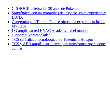
G-SHOCK celebra los 30 años de Pokémon
Sorpréndete con las maravillas del espacio, en la experiencia:
LUNA
Capgemini y el Tour de France ofrecen la experiencia Inside
My Race
LG amplía su red HVAC Academy en el mundo
Globant y Vercel se alían
TCS será aliado tecnolóogico de Tottenham Hotspur
TCS y ABB amplían su alianza para transformar operaciones
con IA