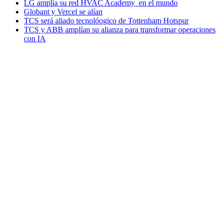
LG amplía su red HVAC Academy en el mundo
Globant y Vercel se alían
TCS será aliado tecnolóogico de Tottenham Hotspur
TCS y ABB amplían su alianza para transformar operaciones
con IA