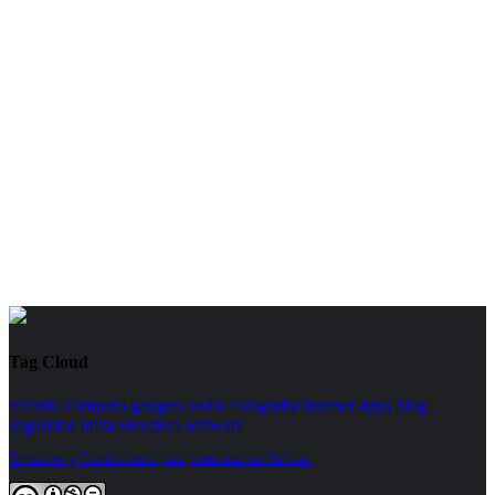
Tag Cloud
telfonia
computo
gadgets
audio
fotografia
internet
apps
blog
seguridad
infraestructura
software
Términos y Condiciones para participar en Trivias.