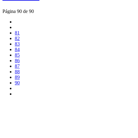
Página 90 de 90
81
82
83
84
85
86
87
88
89
90