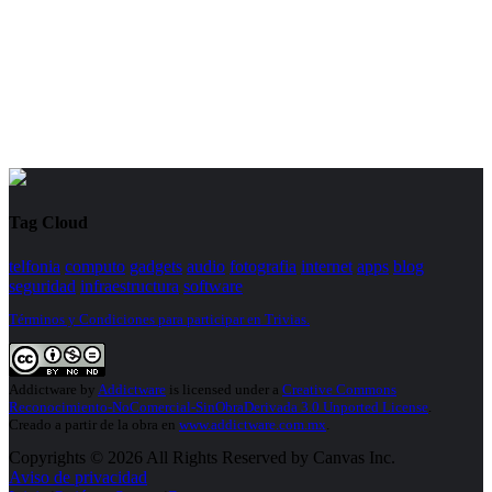
Tag Cloud
telfonia
computo
gadgets
audio
fotografia
internet
apps
blog
seguridad
infraestructura
software
Términos y Condiciones para participar en Trivias.
Addictware
by
Addictware
is licensed under a
Creative Commons
Reconocimiento-NoComercial-SinObraDerivada 3.0 Unported License
.
Creado a partir de la obra en
www.addictware.com.mx
.
Copyrights © 2026 All Rights Reserved by Canvas Inc.
Aviso de privacidad