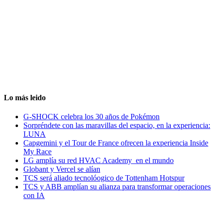
Lo más leido
G-SHOCK celebra los 30 años de Pokémon
Sorpréndete con las maravillas del espacio, en la experiencia:
LUNA
Capgemini y el Tour de France ofrecen la experiencia Inside
My Race
LG amplía su red HVAC Academy en el mundo
Globant y Vercel se alían
TCS será aliado tecnolóogico de Tottenham Hotspur
TCS y ABB amplían su alianza para transformar operaciones
con IA