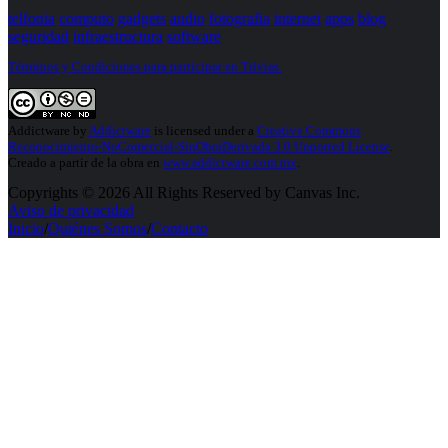
telfonia
computo
gadgets
audio
fotografia
internet
apps
blog
seguridad
infraestructura
software
Términos y Condiciones para participar en Trivias.
Addictware
by
Addictware
is licensed under a
Creative Commons
Reconocimiento-NoComercial-SinObraDerivada 3.0 Unported License
.
Creado a partir de la obra en
www.addictware.com.mx
.
Copyrights © 2026 All Rights Reserved by Canvas Inc.
Aviso de privacidad
Inicio
/
Quiénes Somos
/
Contacto