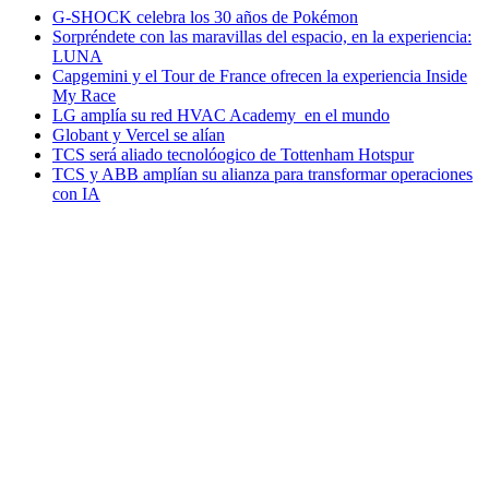
G-SHOCK celebra los 30 años de Pokémon
Sorpréndete con las maravillas del espacio, en la experiencia:
LUNA
Capgemini y el Tour de France ofrecen la experiencia Inside
My Race
LG amplía su red HVAC Academy en el mundo
Globant y Vercel se alían
TCS será aliado tecnolóogico de Tottenham Hotspur
TCS y ABB amplían su alianza para transformar operaciones
con IA