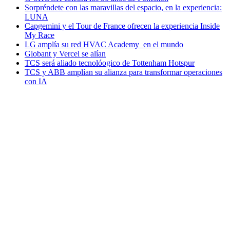
Sorpréndete con las maravillas del espacio, en la experiencia:
LUNA
Capgemini y el Tour de France ofrecen la experiencia Inside
My Race
LG amplía su red HVAC Academy en el mundo
Globant y Vercel se alían
TCS será aliado tecnolóogico de Tottenham Hotspur
TCS y ABB amplían su alianza para transformar operaciones
con IA