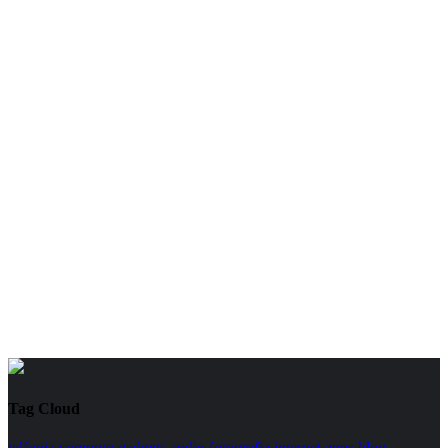
Tag Cloud
telfonia
computo
gadgets
audio
fotografia
internet
apps
blog