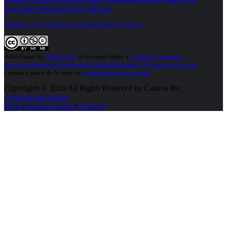
seguridad
infraestructura
software
Términos y Condiciones para participar en Trivias.
Addictware
by
Addictware
is licensed under a
Creative Commons
Reconocimiento-NoComercial-SinObraDerivada 3.0 Unported License
.
Creado a partir de la obra en
www.addictware.com.mx
.
Copyrights © 2026 All Rights Reserved by Canvas Inc.
Aviso de privacidad
Inicio
/
Quiénes Somos
/
Contacto