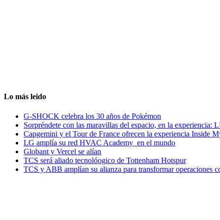
Lo más leido
G-SHOCK celebra los 30 años de Pokémon
Sorpréndete con las maravillas del espacio, en la experiencia
Capgemini y el Tour de France ofrecen la experiencia Inside 
LG amplía su red HVAC Academy en el mundo
Globant y Vercel se alían
TCS será aliado tecnolóogico de Tottenham Hotspur
TCS y ABB amplían su alianza para transformar operaciones c