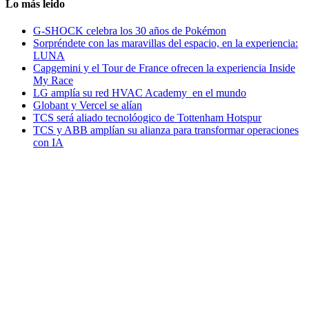
Lo más leido
G-SHOCK celebra los 30 años de Pokémon
Sorpréndete con las maravillas del espacio, en la experiencia:
LUNA
Capgemini y el Tour de France ofrecen la experiencia Inside
My Race
LG amplía su red HVAC Academy en el mundo
Globant y Vercel se alían
TCS será aliado tecnolóogico de Tottenham Hotspur
TCS y ABB amplían su alianza para transformar operaciones
con IA