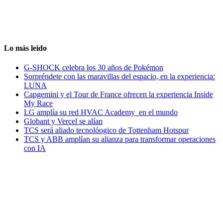
Lo más leido
G-SHOCK celebra los 30 años de Pokémon
Sorpréndete con las maravillas del espacio, en la experiencia:
LUNA
Capgemini y el Tour de France ofrecen la experiencia Inside
My Race
LG amplía su red HVAC Academy en el mundo
Globant y Vercel se alían
TCS será aliado tecnolóogico de Tottenham Hotspur
TCS y ABB amplían su alianza para transformar operaciones
con IA