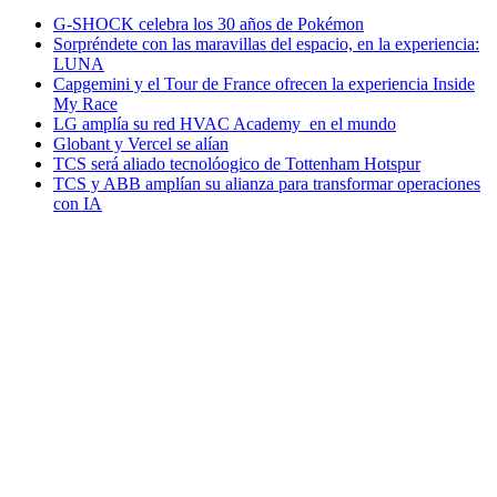
G-SHOCK celebra los 30 años de Pokémon
Sorpréndete con las maravillas del espacio, en la experiencia:
LUNA
Capgemini y el Tour de France ofrecen la experiencia Inside
My Race
LG amplía su red HVAC Academy en el mundo
Globant y Vercel se alían
TCS será aliado tecnolóogico de Tottenham Hotspur
TCS y ABB amplían su alianza para transformar operaciones
con IA