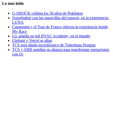
Lo más leido
G-SHOCK celebra los 30 años de Pokémon
Sorpréndete con las maravillas del espacio, en la experiencia:
LUNA
Capgemini y el Tour de France ofrecen la experiencia Inside
My Race
LG amplía su red HVAC Academy en el mundo
Globant y Vercel se alían
TCS será aliado tecnolóogico de Tottenham Hotspur
TCS y ABB amplían su alianza para transformar operaciones
con IA