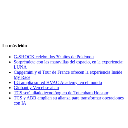
Lo más leido
G-SHOCK celebra los 30 años de Pokémon
Sorpréndete con las maravillas del espacio, en la experiencia:
LUNA
Capgemini y el Tour de France ofrecen la experiencia Inside
My Race
LG amplía su red HVAC Academy en el mundo
Globant y Vercel se alían
TCS será aliado tecnolóogico de Tottenham Hotspur
TCS y ABB amplían su alianza para transformar operaciones
con IA