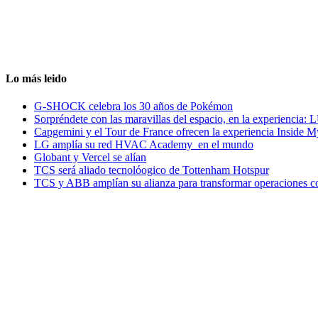
Lo más leido
G-SHOCK celebra los 30 años de Pokémon
Sorpréndete con las maravillas del espacio, en la experiencia
Capgemini y el Tour de France ofrecen la experiencia Inside 
LG amplía su red HVAC Academy en el mundo
Globant y Vercel se alían
TCS será aliado tecnolóogico de Tottenham Hotspur
TCS y ABB amplían su alianza para transformar operaciones c