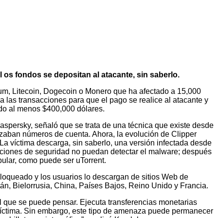
l os fondos se depositan al atacante, sin saberlo.
m, Litecoin, Dogecoin o Monero que ha afectado a 15,000
ra las transacciones para que el pago se realice al atacante y
bado al menos $400,000 dólares.
aspersky, señaló que se trata de una técnica que existe desde
zaban números de cuenta. Ahora, la evolución de Clipper
a víctima descarga, sin saberlo, una versión infectada desde
luciones de seguridad no puedan detectar el malware; después
ular, como puede ser uTorrent.
bloqueado y los usuarios lo descargan de sitios Web de
án, Bielorrusia, China, Países Bajos, Reino Unido y Francia.
el que se puede pensar. Ejecuta transferencias monetarias
a víctima. Sin embargo, este tipo de amenaza puede permanecer