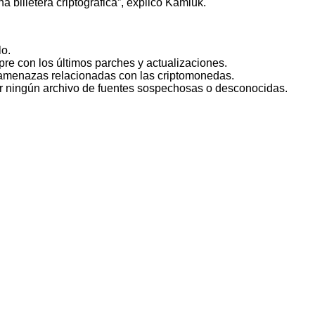
 billetera criptográfica”, explicó Kamluk.
lo.
re con los últimos parches y actualizaciones.
e amenazas relacionadas con las criptomonedas.
ar ningún archivo de fuentes sospechosas o desconocidas.