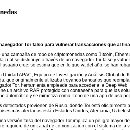
onedas
 navegador Tor falso para vulnerar transacciones que al fina
e una campaña de robo de criptomonedas como Bitcoin, Ethereu
la cual se distribuye a través de un navegador Tor falso y vulne
el usuario cree; se estima que en lo que va del año, se han ro
 la Unidad APAC, Equipo de Investigación y Análisis Global de K
, que originalmente utilizaba troyanos bancarios que reempla
egador Tor, herramienta empleada para acceder a la Deep Web. L
tiene un archivo RAR protegido con contraseña para que las so
nque automático y se mimetiza como icono de una app de uso pop
s detectados provienen de Rusia, donde Tor está oficialmente 
 países más afectados están Estados Unidos, Alemania, Uzbekist
una versión falsa del navegador Tor implica un peligro mayor d
lware requiere de un canal de comunicación con el sistema de l