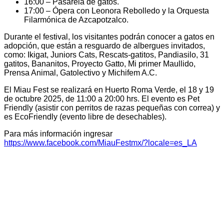
16:00 – Pasarela de gatos.
17:00 – Ópera con Leonora Rebolledo y la Orquesta
Filarmónica de Azcapotzalco.
Durante el festival, los visitantes podrán conocer a gatos en
adopción, que están a resguardo de albergues invitados,
como: Ikigat, Juniors Cats, Rescats-gatitos, Pandiasilo, 31
gatitos, Bananitos, Proyecto Gatto, Mi primer Maullido,
Prensa Animal, Gatolectivo y Michifem A.C.
El Miau Fest se realizará en Huerto Roma Verde, el 18 y 19
de octubre 2025, de 11:00 a 20:00 hrs. El evento es Pet
Friendly (asistir con perritos de razas pequeñas con correa) y
es EcoFriendly (evento libre de desechables).
Para más información ingresar
https://www.facebook.com/MiauFestmx/?locale=es_LA