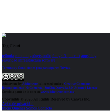
Tag Cloud
telfonia
computo
gadgets
audio
fotografia
internet
apps
blog
seguridad
infraestructura
software
Términos y Condiciones para participar en Trivias.
Addictware
by
Addictware
is licensed under a
Creative Commons
Reconocimiento-NoComercial-SinObraDerivada 3.0 Unported License
.
Creado a partir de la obra en
www.addictware.com.mx
.
Copyrights © 2026 All Rights Reserved by Canvas Inc.
Aviso de privacidad
Inicio
/
Quiénes Somos
/
Contacto