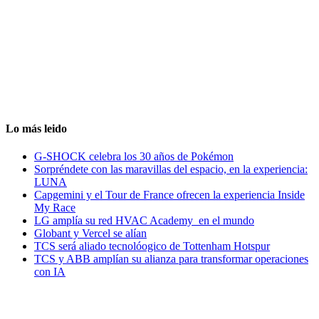
Lo más leido
G-SHOCK celebra los 30 años de Pokémon
Sorpréndete con las maravillas del espacio, en la experiencia:
LUNA
Capgemini y el Tour de France ofrecen la experiencia Inside
My Race
LG amplía su red HVAC Academy en el mundo
Globant y Vercel se alían
TCS será aliado tecnolóogico de Tottenham Hotspur
TCS y ABB amplían su alianza para transformar operaciones
con IA