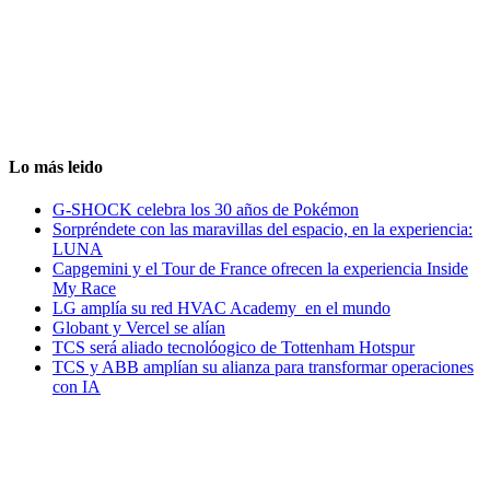
Lo más leido
G-SHOCK celebra los 30 años de Pokémon
Sorpréndete con las maravillas del espacio, en la experiencia:
LUNA
Capgemini y el Tour de France ofrecen la experiencia Inside
My Race
LG amplía su red HVAC Academy en el mundo
Globant y Vercel se alían
TCS será aliado tecnolóogico de Tottenham Hotspur
TCS y ABB amplían su alianza para transformar operaciones
con IA