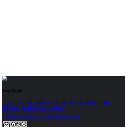
Tag Cloud
telfonia
computo
gadgets
audio
fotografia
internet
apps
blog
seguridad
infraestructura
software
Términos y Condiciones para participar en Trivias.