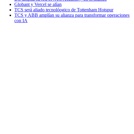
Globant y Vercel se alían
TCS será aliado tecnolóogico de Tottenham Hotspur
TCS y ABB amplían su alianza para transformar operaciones
con IA