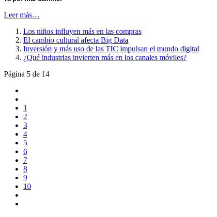
Leer más…
Los niños influyen más en las compras
El cambio cultural afecta Big Data
Inversión y más uso de las TIC impulsan el mundo digital
¿Qué industrias invierten más en los canales móviles?
Página 5 de 14
1
2
3
4
5
6
7
8
9
10