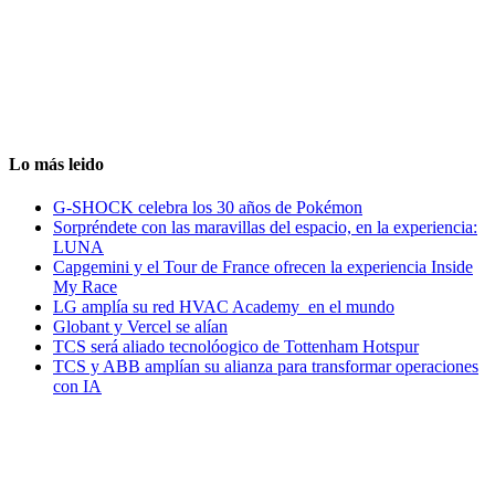
Lo más leido
G-SHOCK celebra los 30 años de Pokémon
Sorpréndete con las maravillas del espacio, en la experiencia:
LUNA
Capgemini y el Tour de France ofrecen la experiencia Inside
My Race
LG amplía su red HVAC Academy en el mundo
Globant y Vercel se alían
TCS será aliado tecnolóogico de Tottenham Hotspur
TCS y ABB amplían su alianza para transformar operaciones
con IA