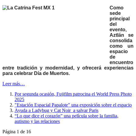
Como
sede
principal
del
evento,
Aztlán se
consolida
como un
espacio
de
encuentro
entre tradición y modernidad, y ofrecerá experiencias
para celebrar Día de Muertos.
Leer más…
Por segunda ocasión, Fujifilm patrocina el World Press Photo
2025
"Estación Espacial Papalote" una exposición sobre el espacio
Ayuda a Ladybug y Cat Noir a salvar Paris
“Lo que dice el corazón” una película sobre la familia,
autismo y las relaciones
Página 1 de 16