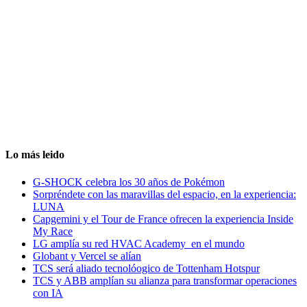
Lo más leido
G-SHOCK celebra los 30 años de Pokémon
Sorpréndete con las maravillas del espacio, en la experiencia:
LUNA
Capgemini y el Tour de France ofrecen la experiencia Inside
My Race
LG amplía su red HVAC Academy en el mundo
Globant y Vercel se alían
TCS será aliado tecnolóogico de Tottenham Hotspur
TCS y ABB amplían su alianza para transformar operaciones
con IA