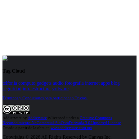
Tag Cloud
telfonia
computo
gadgets
audio
fotografia
internet
apps
blog
seguridad
infraestructura
software
Términos y Condiciones para participar en Trivias.
Addictware
by
Addictware
is licensed under a
Creative Commons
Reconocimiento-NoComercial-SinObraDerivada 3.0 Unported License
.
Creado a partir de la obra en
www.addictware.com.mx
.
Copyrights © 2026 All Rights Reserved by Canvas Inc.