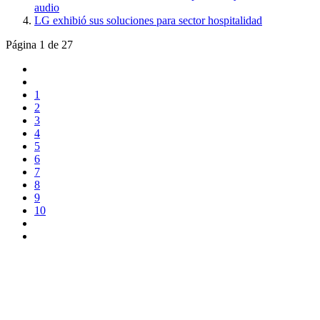
audio
LG exhibió sus soluciones para sector hospitalidad
Página 1 de 27
1
2
3
4
5
6
7
8
9
10