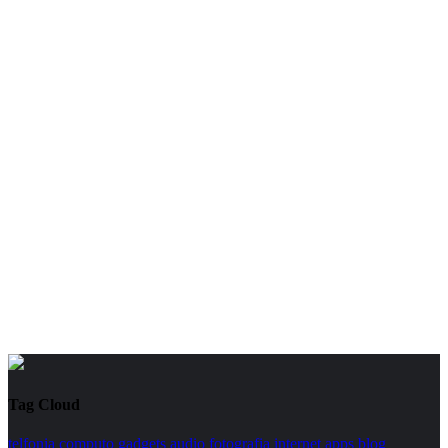
Tag Cloud
telfonia
computo
gadgets
audio
fotografia
internet
apps
blog