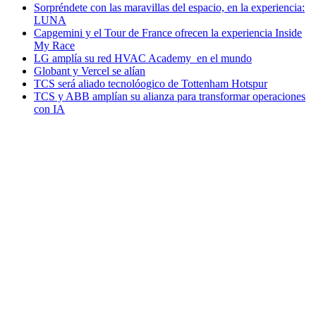
Sorpréndete con las maravillas del espacio, en la experiencia:
LUNA
Capgemini y el Tour de France ofrecen la experiencia Inside
My Race
LG amplía su red HVAC Academy en el mundo
Globant y Vercel se alían
TCS será aliado tecnolóogico de Tottenham Hotspur
TCS y ABB amplían su alianza para transformar operaciones
con IA