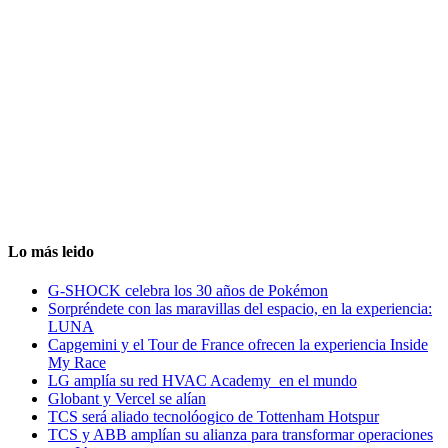
Lo más leido
G-SHOCK celebra los 30 años de Pokémon
Sorpréndete con las maravillas del espacio, en la experiencia:
LUNA
Capgemini y el Tour de France ofrecen la experiencia Inside
My Race
LG amplía su red HVAC Academy en el mundo
Globant y Vercel se alían
TCS será aliado tecnolóogico de Tottenham Hotspur
TCS y ABB amplían su alianza para transformar operaciones