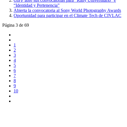
GIFF abre sus convocatorias para “Rally Universitario” e
“Identidad y Pertenencia”
Abierta la convocatoria al Sony World Photography Awards
Oportunidad para participar en el Climate Tech de CIVLAC
Página 3 de 69
1
2
3
4
5
6
7
8
9
10