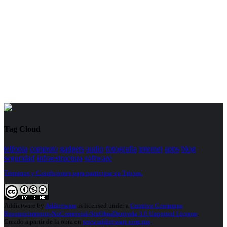
Tag Cloud
telfonia
computo
gadgets
audio
fotografia
internet
apps
blog
seguridad
infraestructura
software
Términos y Condiciones para participar en Trivias.
Addictware
by
Addictware
is licensed under a
Creative Commons
Reconocimiento-NoComercial-SinObraDerivada 3.0 Unported License
.
Creado a partir de la obra en
www.addictware.com.mx
.