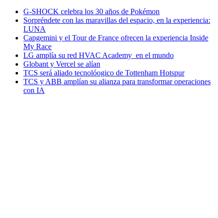
G-SHOCK celebra los 30 años de Pokémon
Sorpréndete con las maravillas del espacio, en la experiencia:
LUNA
Capgemini y el Tour de France ofrecen la experiencia Inside
My Race
LG amplía su red HVAC Academy en el mundo
Globant y Vercel se alían
TCS será aliado tecnolóogico de Tottenham Hotspur
TCS y ABB amplían su alianza para transformar operaciones
con IA