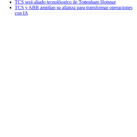
TCS será aliado tecnolóogico de Tottenham Hotspur
TCS y ABB amplían su alianza para transformar operaciones
con IA