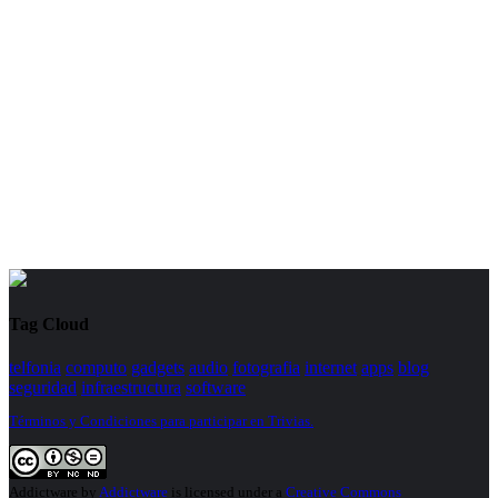
Tag Cloud
telfonia
computo
gadgets
audio
fotografia
internet
apps
blog
seguridad
infraestructura
software
Términos y Condiciones para participar en Trivias.
Addictware
by
Addictware
is licensed under a
Creative Commons