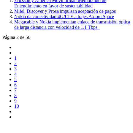
Ericsson y América Móvil firman Memorando de
Entendimiento en favor de sustentabilidad
Mifel, Discover y Prosa impulsan aceptación de pagos
Nokia da conectividad 4G/LTE a trajes Axiom Space
Megacable y Nokia implementan enlace de transmisión óptica
de larga distancia con velocidad de 1.1 Tbps
Página 2 de 56
1
2
3
4
5
6
7
8
9
10