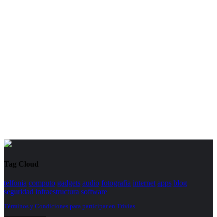
Tag Cloud
telfonia
computo
gadgets
audio
fotografia
internet
apps
blog
seguridad
infraestructura
software
Términos y Condiciones para participar en Trivias.