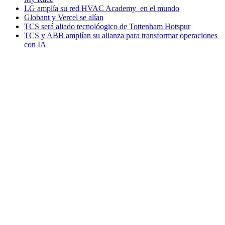
LG amplía su red HVAC Academy en el mundo
Globant y Vercel se alían
TCS será aliado tecnolóogico de Tottenham Hotspur
TCS y ABB amplían su alianza para transformar operaciones
con IA