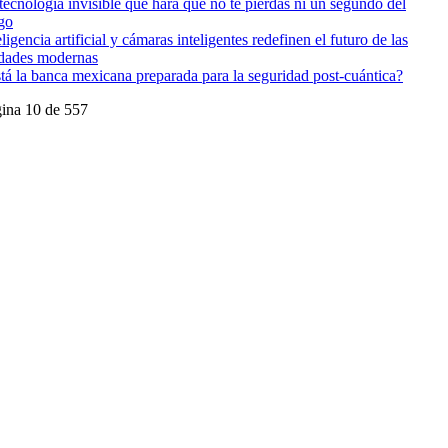
tecnología invisible que hará que no te pierdas ni un segundo del
go
eligencia artificial y cámaras inteligentes redefinen el futuro de las
dades modernas
tá la banca mexicana preparada para la seguridad post-cuántica?
ina 10 de 557