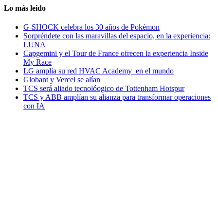
Lo más leido
G-SHOCK celebra los 30 años de Pokémon
Sorpréndete con las maravillas del espacio, en la experiencia:
LUNA
Capgemini y el Tour de France ofrecen la experiencia Inside
My Race
LG amplía su red HVAC Academy en el mundo
Globant y Vercel se alían
TCS será aliado tecnolóogico de Tottenham Hotspur
TCS y ABB amplían su alianza para transformar operaciones
con IA