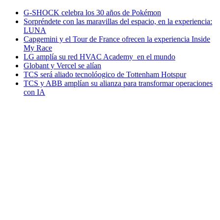
G-SHOCK celebra los 30 años de Pokémon
Sorpréndete con las maravillas del espacio, en la experiencia:
LUNA
Capgemini y el Tour de France ofrecen la experiencia Inside
My Race
LG amplía su red HVAC Academy en el mundo
Globant y Vercel se alían
TCS será aliado tecnolóogico de Tottenham Hotspur
TCS y ABB amplían su alianza para transformar operaciones
con IA