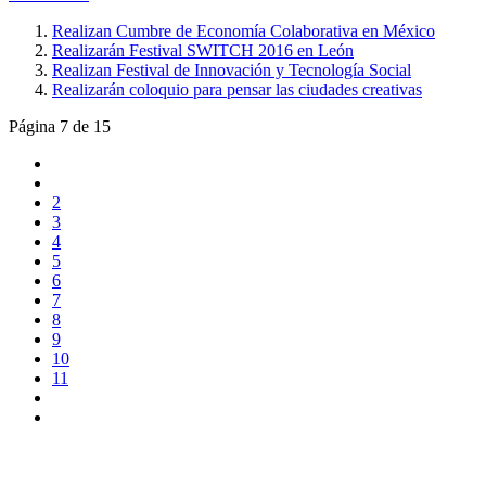
Realizan Cumbre de Economía Colaborativa en México
Realizarán Festival SWITCH 2016 en León
Realizan Festival de Innovación y Tecnología Social
Realizarán coloquio para pensar las ciudades creativas
Página 7 de 15
2
3
4
5
6
7
8
9
10
11