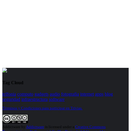
Tag Cloud
telfonia
computo
gadgets
audio
fotografia
internet
apps
blog
seguridad
infraestructura
software
Términos y Condiciones para participar en Trivias.
Addictware
by
Addictware
is licensed under a
Creative Commons