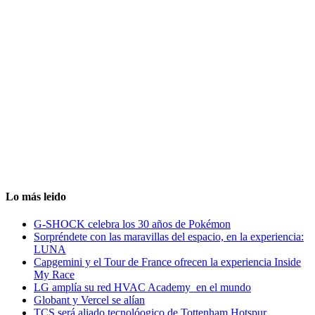
Lo más leido
G-SHOCK celebra los 30 años de Pokémon
Sorpréndete con las maravillas del espacio, en la experiencia:
LUNA
Capgemini y el Tour de France ofrecen la experiencia Inside
My Race
LG amplía su red HVAC Academy en el mundo
Globant y Vercel se alían
TCS será aliado tecnolóogico de Tottenham Hotspur