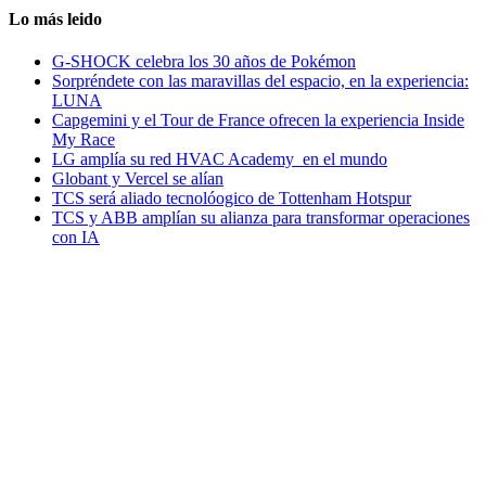
Lo más leido
G-SHOCK celebra los 30 años de Pokémon
Sorpréndete con las maravillas del espacio, en la experiencia:
LUNA
Capgemini y el Tour de France ofrecen la experiencia Inside
My Race
LG amplía su red HVAC Academy en el mundo
Globant y Vercel se alían
TCS será aliado tecnolóogico de Tottenham Hotspur
TCS y ABB amplían su alianza para transformar operaciones
con IA