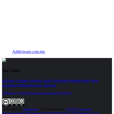
Addictware.com.mx
Tag Cloud
telfonia
computo
gadgets
audio
fotografia
internet
apps
blog
seguridad
infraestructura
software
Términos y Condiciones para participar en Trivias.
Addictware
by
Addictware
is licensed under a
Creative Commons
Reconocimiento-NoComercial-SinObraDerivada 3.0 Unported License
.