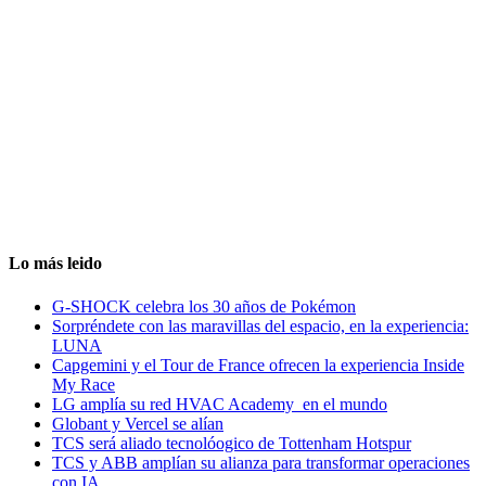
Lo más leido
G-SHOCK celebra los 30 años de Pokémon
Sorpréndete con las maravillas del espacio, en la experiencia:
LUNA
Capgemini y el Tour de France ofrecen la experiencia Inside
My Race
LG amplía su red HVAC Academy en el mundo
Globant y Vercel se alían
TCS será aliado tecnolóogico de Tottenham Hotspur
TCS y ABB amplían su alianza para transformar operaciones
con IA