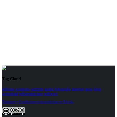
Tag Cloud
telfonia
computo
gadgets
audio
fotografia
internet
apps
blog
seguridad
infraestructura
software
Términos y Condiciones para participar en Trivias.