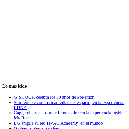
Lo más leido
G-SHOCK celebra los 30 años de Pokémon
Sorpréndete con las maravillas del espacio, en la experiencia:
LUNA
Capgemini y el Tour de France ofrecen la experiencia Inside
My Race
LG amplía su red HVAC Academy en el mundo
Globant y Vercel se alían