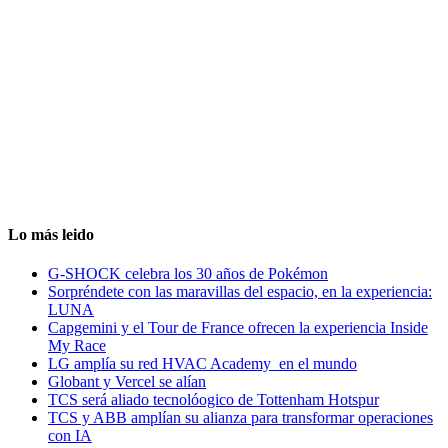
Lo más leido
G-SHOCK celebra los 30 años de Pokémon
Sorpréndete con las maravillas del espacio, en la experiencia:
LUNA
Capgemini y el Tour de France ofrecen la experiencia Inside
My Race
LG amplía su red HVAC Academy en el mundo
Globant y Vercel se alían
TCS será aliado tecnolóogico de Tottenham Hotspur
TCS y ABB amplían su alianza para transformar operaciones
con IA