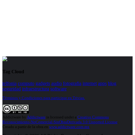
Tag Cloud
telfonia
computo
gadgets
audio
fotografia
internet
apps
blog
seguridad
infraestructura
software
Términos y Condiciones para participar en Trivias.
Addictware
by
Addictware
is licensed under a
Creative Commons
Reconocimiento-NoComercial-SinObraDerivada 3.0 Unported License
.
Creado a partir de la obra en
www.addictware.com.mx
.