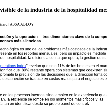
isible de la industria de la hospitalidad m
ingcard | ASSA ABLOY
a gestión y la operación —tres dimensiones clave de la comp
menaza más silenciosa.
tecnológica es uno de los problemas más costosos de la industr
resente en los reportes mensuales, pero su impacto es medible 
de hospitalidad: la eficiencia con la que opera, la gestión de s
perations Index
” revelan que solo 11% de los hoteles en el mu
 significa que 89% restante opera con sistemas que coexisten s
romete la precisión de las decisiones que la dirección toma co
 desconexión se traduce en costos reales para el negocio es el
e en los procesos internos, sino también en la experiencia que 
n, la eficiencia se rompe en los momentos más críticos y las
llan en identificar desde su propio panel de control.