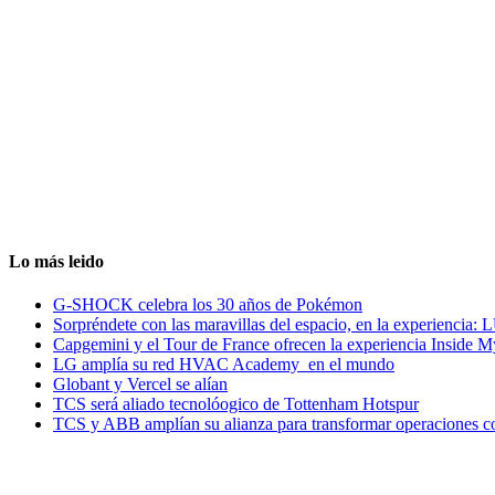
Lo más leido
G-SHOCK celebra los 30 años de Pokémon
Sorpréndete con las maravillas del espacio, en la experiencia
Capgemini y el Tour de France ofrecen la experiencia Inside 
LG amplía su red HVAC Academy en el mundo
Globant y Vercel se alían
TCS será aliado tecnolóogico de Tottenham Hotspur
TCS y ABB amplían su alianza para transformar operaciones c