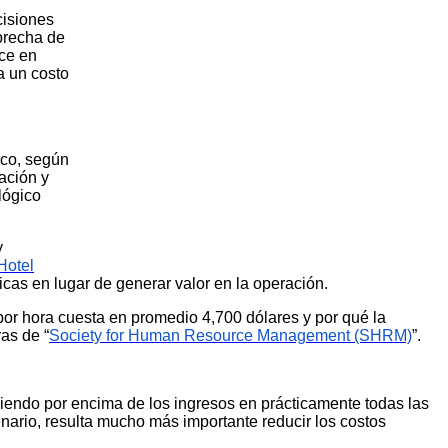
cisiones
 brecha de
oce en
 a un costo
ico, según
ación y
lógico
y
Hotel
gicas en lugar de generar valor en la operación.
por hora cuesta en promedio 4,700 dólares y por qué la
ras de “
Society for Human Resource Management (SHRM)
”.
iendo por encima de los ingresos en prácticamente todas las
nario, resulta mucho más importante reducir los costos