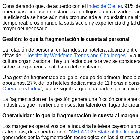
Considerando que, de acuerdo con el
Index de Otelier
, 91% d
operativas - incluso en estancias con flujos automatizados - 
la eficiencia se hace aún más pronunciada al no existir una si
tiempo real, erosionando la satisfacción y experiencia digital 
mayor del necesario.
Gestión: lo que la fragmentación le cuesta al personal
La rotación de personal en la industria hotelera alcanza entr
cifras del “
Hospitality Workforce Trends and Challenges
”, y a
cultura organizacional, hay un factor que rara vez se consider
sobre la experiencia cotidiana del empleado.
Una gestión fragmentada obliga al equipo de primera línea a o
oportunas. 27% de los hoteles dedica más de 11 horas a conso
Operations Index
”, lo que significa que una parte significativ
La fragmentación en la gestión genera una fricción constante 
industria sigue invirtiendo en sustituir talento en lugar de crea
Operatividad: lo que la fragmentación le cuesta al margen
Los márgenes operativos de la industria hotelera cayeron un
categorías, de acuerdo con el “
AHLA 2025 State of the Industr
generados por la fragmentación tecnológica en las distintas á