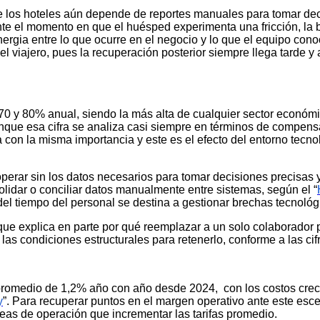
e los hoteles aún depende de reportes manuales para tomar de
ante el momento en que el huésped experimenta una fricción, la
nergia entre lo que ocurre en el negocio y lo que el equipo con
del viajero, pues la recuperación posterior siempre llega tarde y
e 70 y 80% anual, siendo la más alta de cualquier sector económ
unque esa cifra se analiza casi siempre en términos de compens
a con la misma importancia y este es el efecto del entorno tecno
perar sin los datos necesarios para tomar decisiones precisas 
lidar o conciliar datos manualmente entre sistemas, según el “
a del tiempo del personal se destina a gestionar brechas tecnoló
que explica en parte por qué reemplazar a un solo colaborador 
r las condiciones estructurales para retenerlo, conforme a las cif
 promedio de 1,2% año con año desde 2024, con los costos crec
y
”. Para recuperar puntos en el margen operativo ante este esce
reas de operación que incrementar las tarifas promedio.